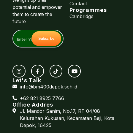
we light up their
Contact
potential and empower
Programmes
them to create the
Cambridge
future
Let's Talk
info@bm400depok.sch.id
+62 821 8925 7766
Office Addres
Jl. Mandor Sanim, No.17, RT 04/08
Kelurahan Kukusan, Kecamatan Beji, Kota
Depok, 16425