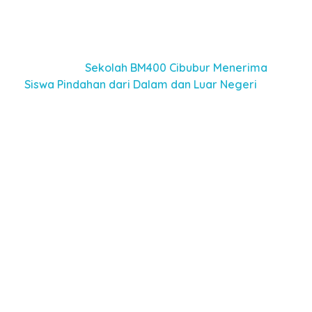
sangat penting dalam menciptakan lingkungan
yang mendukung perkembangan mental anak,”
ujarnya.
Baca juga :
Sekolah BM400 Cibubur Menerima
Siswa Pindahan dari Dalam dan Luar Negeri
Lebih lanjut, diskusi ini juga membahas bagaimana
peran orang tua dalam mempersiapkan anak
mereka. Faktor lingkungan, baik dari keluarga,
teman, maupun sekolah, memiliki pengaruh besar
dalam membentuk kesiapan mental anak. Guru
juga memegang peranan penting dalam
membimbing anak agar merasa nyaman dan
percaya diri saat menjalani hari-hari pertamanya
di sekolah. Selain itu, terdapat berbagai cara untuk
mengatasi kecemasan anak saat pertama kali
masuk sekolah, seperti membangun rutinitas yang
konsisten, memberikan pengalaman bermain di