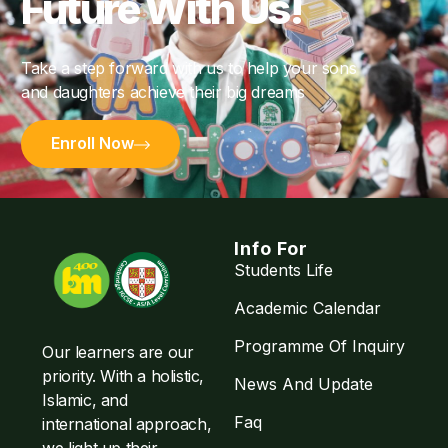
Future With Us!
Take a step forward with us to help your sons
and daughters achieve their big dreams
Enroll Now
Info For
Students Life
Academic Calendar
Programme Of Inquiry
Our learners are our
priority. With a holistic,
News And Update
Islamic, and
Faq
international approach,