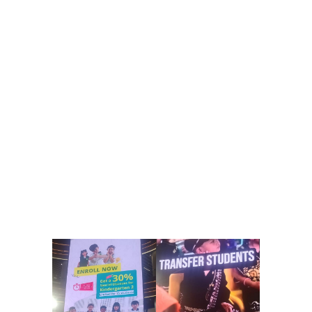
International School Cibubur, PYP Programme.
Menurut Siti Sa’diah Syam, M.Psi., Psikolog, kesiapan
mental anak sebelum bersekolah tidak bisa diukur
secara instan. Ia menekankan bahwa observasi
minimal dua jam sangat diperlukan untuk
memahami secara keseluruhan mood serta pola
perilaku anak dalam berbagai situasi. “Anak
memiliki dinamika emosi yang tidak bisa diukur
hanya dalam beberapa menit saja. Dengan
observasi yang cukup, kita bisa mengetahui
bagaimana mereka merespons lingkungan baru,
berinteraksi dengan teman, serta mengatasi
tantangan kecil yang muncul,” jelasnya.