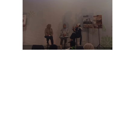
Sementara itu, Hana Triana, M.Pd., M.Ed.
menambahkan bahwa kesiapan mental anak
sangat erat kaitannya dengan keberhasilan
akademik mereka. Anak yang belum siap secara
emosional cenderung mengalami kesulitan
beradaptasi, yang bisa berdampak pada
perkembangan akademik dan sosialnya di sekolah.
“Jika seorang anak dipaksa bersekolah sebelum
siap, ia mungkin akan merasa stres, kehilangan
minat belajar, bahkan mengalami kecemasan
berlebihan. Di sinilah peran orang tua dan sekolah