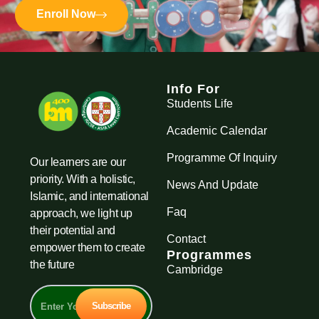
Enroll Now
Info For
Students Life
Academic Calendar
Programme Of Inquiry
Our learners are our
priority. With a holistic,
News And Update
Islamic, and international
Faq
approach, we light up
their potential and
Contact
empower them to create
Programmes
the future
Cambridge