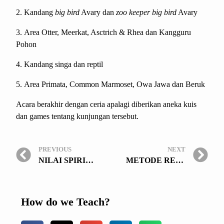
Kandang
big bird
Avary dan
zoo keeper big bird
Avary
Area Otter, Meerkat, Asctrich & Rhea dan Kangguru
Pohon
Kandang singa dan reptil
Area Primata, Common Marmoset, Owa Jawa dan Beruk
Acara berakhir dengan ceria apalagi diberikan aneka kuis
dan games tentang kunjungan tersebut.
PREVIOUS
NEXT
NILAI SPIRITUAL SEBAGAI HIKMAH ISRA’ MI’RAJ
METODE READ ALOUD CERDASKAN SISWA SEJAK DINI
How do we Teach?