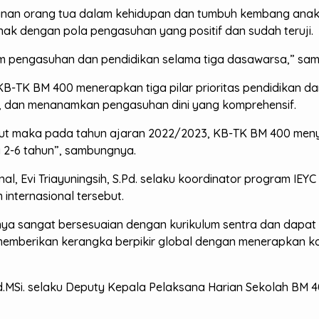
anan orang tua dalam kehidupan dan tumbuh kembang anak, 
k dengan pola pengasuhan yang positif dan sudah teruji.
lam pengasuhan dan pendidikan selama tiga dasawarsa,” sa
TK BM 400 menerapkan tiga pilar prioritas pendidikan dan
a, dan menanamkan pengasuhan dini yang komprehensif.
sebut maka pada tahun ajaran 2022/2023, KB-TK BM 400 me
a 2-6 tahun”, sambungnya.
nal, Evi Triayuningsih, S.Pd. selaku koordinator program IE
 internasional tersebut.
mnya sangat bersesuaian dengan kurikulum sentra dan dapat
i memberikan kerangka berpikir global dengan menerapkan k
Pd.MSi. selaku Deputy Kepala Pelaksana Harian Sekolah BM 