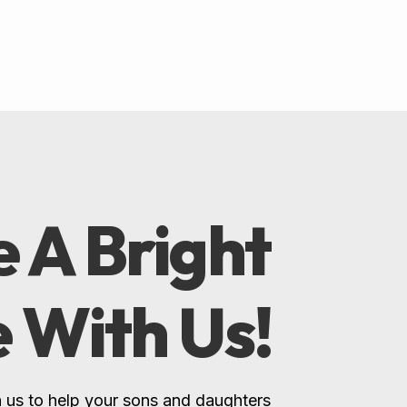
 A Bright
e With Us!
 us to help your sons and daughters