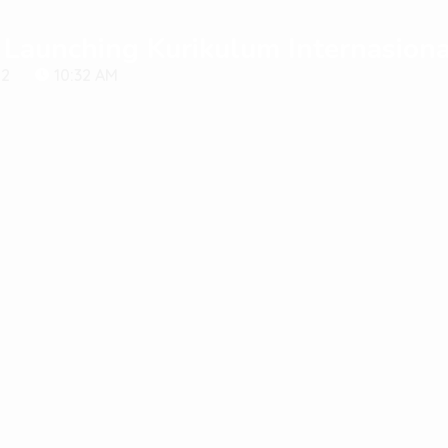
Launching Kurikulum Internasiona
22
10:32 AM