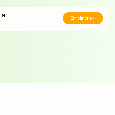
ife
Enrolment