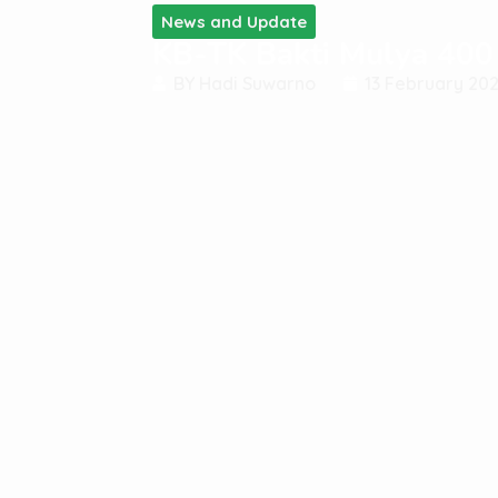
News and Update
KB-TK Bakti Mulya 400 
BY
Hadi Suwarno
13 February 20