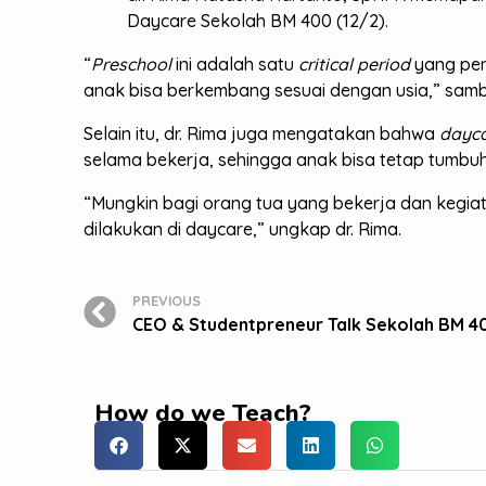
Daycare Sekolah BM 400 (12/2).
“
Preschool
ini adalah satu
critical period
yang pen
anak bisa berkembang sesuai dengan usia,” sam
Selain itu, dr. Rima juga mengatakan bahwa
dayc
selama bekerja, sehingga anak bisa tetap tumbu
“Mungkin bagi orang tua yang bekerja dan kegia
dilakukan di daycare,” ungkap dr. Rima.
PREVIOUS
How do we Teach?