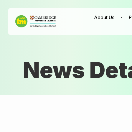
About Us
P
News Deta