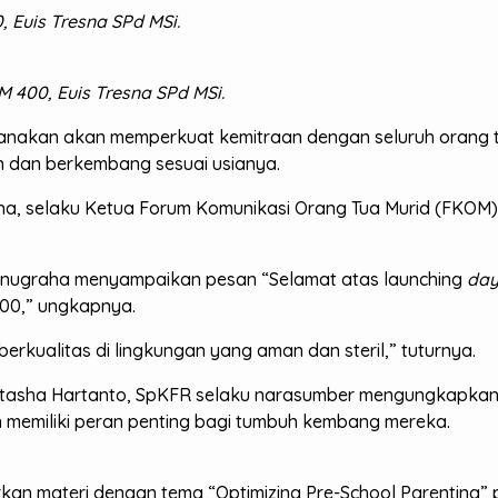
 Euis Tresna SPd MSi.
 400, Euis Tresna SPd MSi.
anakan akan memperkuat kemitraan dengan seluruh orang tua
h dan berkembang sesuai usianya.
ha, selaku Ketua Forum Komunikasi Orang Tua Murid (FKO
nugraha menyampaikan pesan “Selamat atas launching
day
00,” ungkapnya.
rkualitas di lingkungan yang aman dan steril,” tuturnya.
 Natasha Hartanto, SpKFR selaku narasumber mengungkapka
 memiliki peran penting bagi tumbuh kembang mereka.
kan materi dengan tema “Optimizing Pre-School Parenting