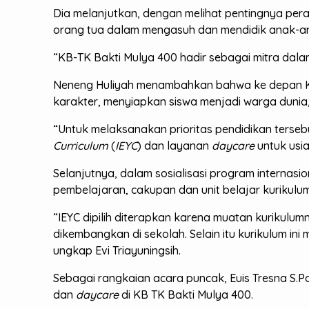
Dia melanjutkan, dengan melihat pentingnya per
orang tua dalam mengasuh dan mendidik anak-ana
“KB-TK Bakti Mulya 400 hadir sebagai mitra da
Neneng Huliyah menambahkan bahwa ke depan KB-
karakter, menyiapkan siswa menjadi warga duni
“Untuk melaksanakan prioritas pendidikan ter
Curriculum
(
IEYC
) dan layanan
daycare
untuk usi
Selanjutnya, dalam sosialisasi program internasio
pembelajaran, cakupan dan unit belajar kurikulum
“IEYC dipilih diterapkan karena muatan kurikulu
dikembangkan di sekolah. Selain itu kurikulum in
ungkap Evi Triayuningsih.
Sebagai rangkaian acara puncak, Euis Tresna S.
dan
daycare
di KB TK Bakti Mulya 400.